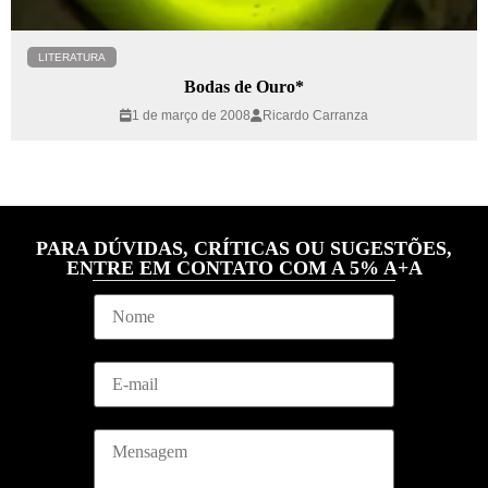
LITERATURA
Bodas de Ouro*
1 de março de 2008
Ricardo Carranza
PARA DÚVIDAS, CRÍTICAS OU SUGESTÕES,
ENTRE EM CONTATO COM A 5% A+A
M
N
e
o
n
m
s
e
a
E
*
g
m
e
a
m
i
E
M
l
m
e
*
a
n
i