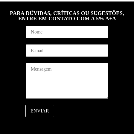
PARA DÚVIDAS, CRÍTICAS OU SUGESTÕES,
ENTRE EM CONTATO COM A 5% A+A
N
o
m
e
E
*
m
a
i
*
M
l
*
e
*
M
n
e
s
n
a
s
g
a
e
g
m
e
m
ENVIAR