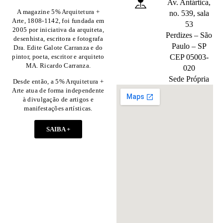
Av. Antártica,
A magazine 5% Arquitetura +
no. 539, sala
Arte, 1808-1142, foi fundada em
53
2005 por iniciativa da arquiteta,
Perdizes – São
desenhista, escritora e fotografa
Paulo – SP
Dra. Edite Galote Carranza e do
pintor, poeta, escritor e arquiteto
CEP 05003-
MA. Ricardo Carranza.
020
Sede Própria
Desde então, a 5% Arquitetura +
Arte atua de forma independente
à divulgação de artigos e
manifestações artísticas.
SAIBA +