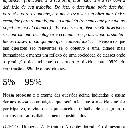
influenciar praticamente a sua obra, mas nada tem a ver com a
definição de seu trabalho. De fato, o desenhista pode desenhar
para si e para os amigos, e o poeta escrever sua obra num único
exemplar para a amada; mas o arquiteto (a menos que formule no
papel um modelo utópico) não pode ser arquiteto senão inserindo-
se num circuito tecnológico e econômico e procurando assimilar-
lhe as razões, ainda quando quer contestá-las”. [1]
Pensamos que
tais questões são relevantes se o objetivo é uma cidade mais
humanizada e menos um reflexo de uma sociedade de classes onde
a produção do ambiente construído é divido entre
95%
de
construção e
5%
de obras admiráveis.
5% + 95%
Nossa proposta é o exame das questões acima indicadas, e assim
darmos nossa contribuição, que será relevante à medida que for
participativa, ouvindo sem preconceitos, trabalhando em grupo, e
com os contrários dialeticamente considerados.
[1]
ECO, Umberto. A Estrutura Ausente: introdução à pesquisa