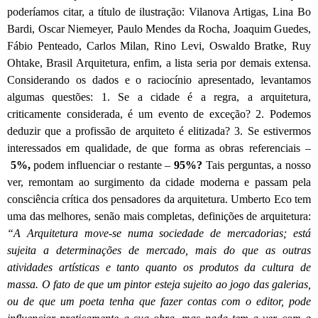
poderíamos citar, a título de ilustração: Vilanova Artigas, Lina Bo
Bardi, Oscar Niemeyer, Paulo Mendes da Rocha, Joaquim Guedes,
Fábio Penteado, Carlos Milan, Rino Levi, Oswaldo Bratke, Ruy
Ohtake, Brasil Arquitetura, enfim, a lista seria por demais extensa.
Considerando os dados e o raciocínio apresentado, levantamos
algumas questões: 1. Se a cidade é a regra, a arquitetura,
criticamente considerada, é um evento de exceção? 2. Podemos
deduzir que a profissão de arquiteto é elitizada? 3. Se estivermos
interessados em qualidade, de que forma as obras referenciais –
5%,
podem influenciar o restante –
95%?
Tais perguntas, a nosso
ver, remontam ao surgimento da cidade moderna e passam pela
consciência crítica dos pensadores da arquitetura. Umberto Eco tem
uma das melhores, senão mais completas, definições de arquitetura:
“A Arquitetura move-se numa sociedade de mercadorias; está
sujeita a determinações de mercado, mais do que as outras
atividades artísticas e tanto quanto os produtos da cultura de
massa. O fato de que um pintor esteja sujeito ao jogo das galerias,
ou de que um poeta tenha que fazer contas com o editor, pode