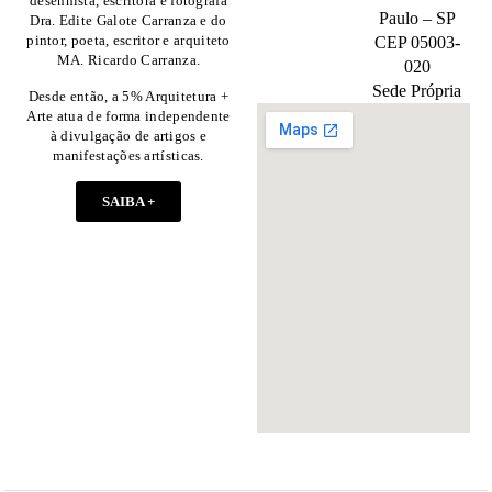
desenhista, escritora e fotografa
Paulo – SP
Dra. Edite Galote Carranza e do
pintor, poeta, escritor e arquiteto
CEP 05003-
MA. Ricardo Carranza.
020
Sede Própria
Desde então, a 5% Arquitetura +
Arte atua de forma independente
à divulgação de artigos e
manifestações artísticas.
SAIBA +