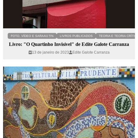
FOTO, VÍDEO E SARAAU 5%
LIVROS PUBLICADOS
TEORIA E TEORIA CRÍTIC
Livro: "O Quartinho Invisível" de Edite Galote Carranza
13 de janeiro de 2023
Edite Galote Carranza