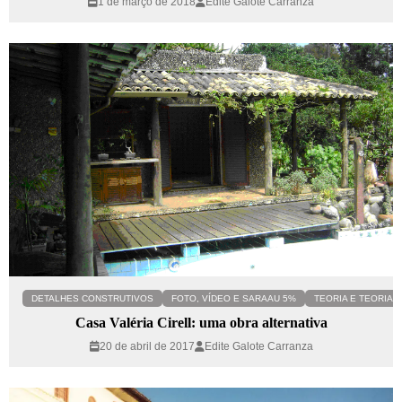
1 de março de 2018
Edite Galote Carranza
DETALHES CONSTRUTIVOS
FOTO, VÍDEO E SARAAU 5%
TEORIA E TEORIA C
Casa Valéria Cirell: uma obra alternativa
20 de abril de 2017
Edite Galote Carranza