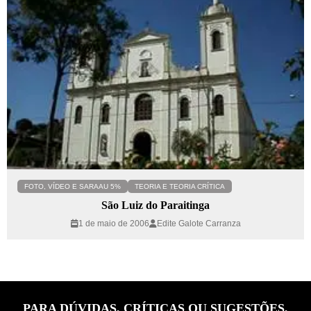
FOTO, VÍDEO E SARAAU 5%
TEORIA E TEORIA CRÍTICA
São Luiz do Paraitinga
1 de maio de 2006
Edite Galote Carranza
PARA DÚVIDAS, CRÍTICAS OU SUGESTÕES,