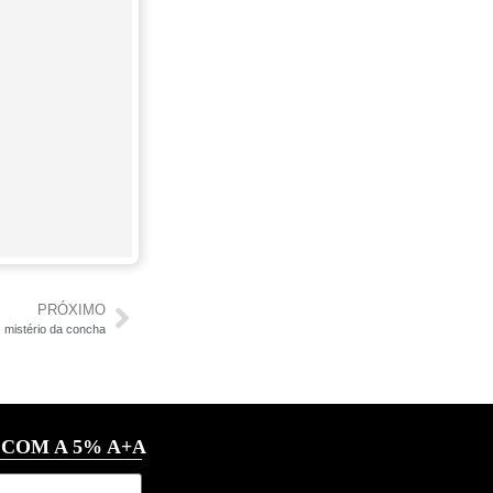
PRÓXIMO
 mistério da concha
 COM A 5% A+A