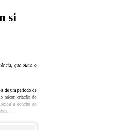
m si
ência, que outro o
s de um período de
o nácar, criação do
apoiou a concha ao
as. . .