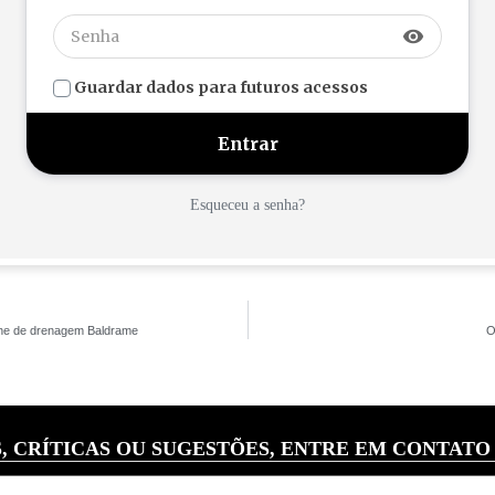
visibility
Guardar dados para futuros acessos
Esqueceu a senha?
he de drenagem Baldrame
O
, CRÍTICAS OU SUGESTÕES, ENTRE EM CONTATO