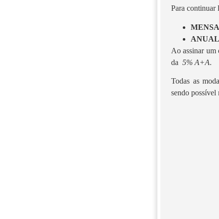
Para continuar
MENS
ANUA
Ao assinar um d
da
5% A+A
.
Todas as moda
sendo possível 