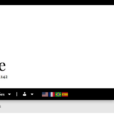
ões
i