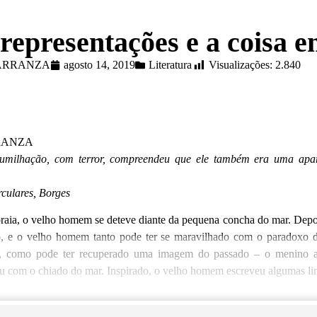
representações e a coisa e
CARRANZA
agosto 14, 2019
Literatura
Visualizações:
2.840
RANZA
umilhação, com terror, compreendeu que ele também era uma apar
lares, Borges
 o velho homem se deteve diante da pequena concha do mar. Depoi
o, e o velho homem tanto pode ter se maravilhado com o paradoxo d
o, como pode ter recuperado uma imagem do passado – o menino 
u com o chiado do mar. Inspirado, o velho homem escreveu algumas linh