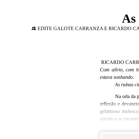
As 
EDITE GALOTE CARRANZA E RICARDO 
RICARDO CAR
Com alívio, com h
estava sonhando.
As ruínas circu
Na orla da praia,
reflexão e devanei
gelatinoso molusc
ouvido e se encanto