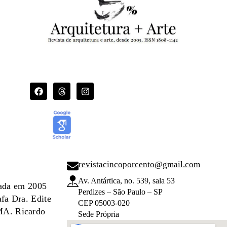
revistacincoporcento@gmail.com
Av. Antártica, no. 539, sala 53
dada em 2005
Perdizes – São Paulo – SP
afa Dra. Edite
CEP 05003-020
 MA. Ricardo
Sede Própria