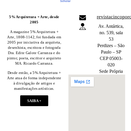
revistacincopo
5% Arquitetura + Arte, desde
2005
Av. Antártica,
A magazine 5% Arquitetura +
no. 539, sala
Arte, 1808-1142, foi fundada em
53
2005 por iniciativa da arquiteta,
Perdizes – São
desenhista, escritora e fotografa
Paulo – SP
Dra. Edite Galote Carranza e do
pintor, poeta, escritor e arquiteto
CEP 05003-
MA. Ricardo Carranza.
020
Sede Própria
Desde então, a 5% Arquitetura +
Arte atua de forma independente
à divulgação de artigos e
manifestações artísticas.
SAIBA +