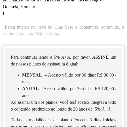
Odisseia, Homero.
I
Estou imerso na nave do Cine Sesc e contemplo, comovido, a
escrita do poema. Vejo na folha. . .
Para continuar lendo a
5% A+A
, por favor,
ASSINE
um
de nossos planos de assinatura digital:
MENSAL
– Acesso válido por 30 dias: R$ 30,00 /
mês
ANUAL
– Acesso válido por 365 dias: R$ 120,00 /
ano
Ao assinar um dos planos, você terá acesso integral a todo
o conteúdo produzido ao longo de 20 anos da
5% A+A
.
Todas as modalidades de plano oferecem
3 dias iniciais
gratuitos
e acesso exclusivo online, não sendo possível