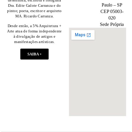
desenhista, escritora e fotografa
Paulo – SP
Dra. Edite Galote Carranza e do
pintor, poeta, escritor e arquiteto
CEP 05003-
MA. Ricardo Carranza.
020
Sede Própria
Desde então, a 5% Arquitetura +
Arte atua de forma independente
à divulgação de artigos e
manifestações artísticas.
SAIBA +