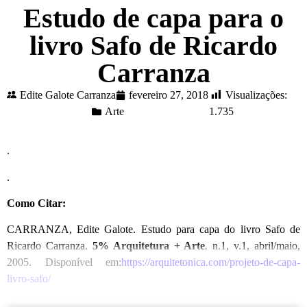
Estudo de capa para o
livro Safo de Ricardo
Carranza
Edite Galote Carranza
fevereiro 27, 2018
Visualizações:
Arte
1.735
.
.
Como Citar:
CARRANZA, Edite Galote. Estudo para capa do livro Safo de
Ricardo Carranza.
5% Arquitetura + Arte
.
n.1, v.1, abril/maio,
2005. Disponível em:
https://arquitetonica.com/projeto-de-capa-
livro-safo/