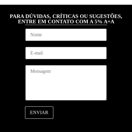
PARA DÚVIDAS, CRÍTICAS OU SUGESTÕES,
ENTRE EM CONTATO COM A 5% A+A
*
N
N
o
o
m
m
e
e
E
*
*
m
a
i
M
l
e
*
n
s
a
g
e
m
ENVIAR