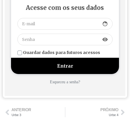
Acesse com os seus dados
face
visibility
Guardar dados para futuros acessos
Esqueceu a senha?
ANTERIOR
PRÓXIMO
Urbe 3
Urbe 4