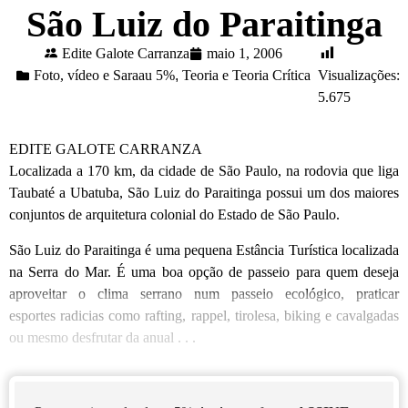
São Luiz do Paraitinga
Edite Galote Carranza
maio 1, 2006
Foto, vídeo e Saraau 5%
,
Teoria e Teoria Crítica
Visualizações:
5.675
EDITE GALOTE CARRANZA
Localizada a 170 km, da cidade de São Paulo, na rodovia que liga
Taubaté a Ubatuba, São Luiz do Paraitinga possui um dos maiores
conjuntos de arquitetura colonial do Estado de São Paulo.
São Luiz do Paraitinga é uma pequena Estância Turística localizada
na Serra do Mar. É uma boa opção de passeio para quem deseja
aproveitar o clima serrano num passeio ecológico, praticar
esportes
radicias
como
rafting
,
rappel
, tirolesa,
biking
e cavalgadas
ou mesmo desfrutar da anual . . .