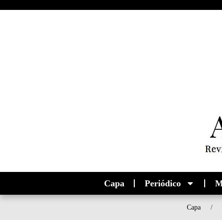
Capa
Periódico
M
Capa
/