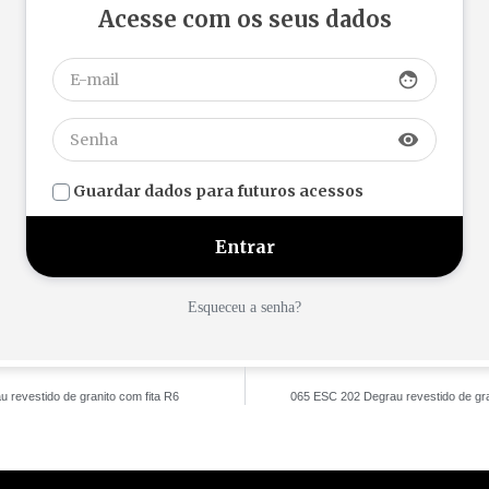
Acesse com os seus dados
face
visibility
Guardar dados para futuros acessos
Esqueceu a senha?
 revestido de granito com fita R6
065 ESC 202 Degrau revestido de gr