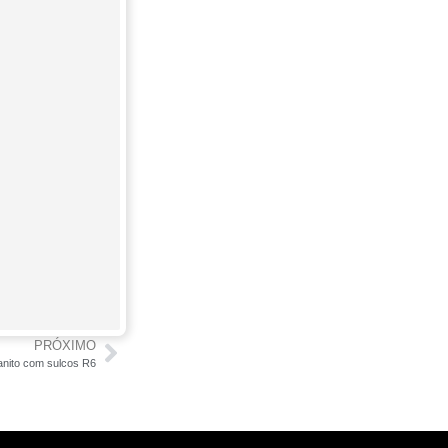
PRÓXIMO
anito com sulcos R6