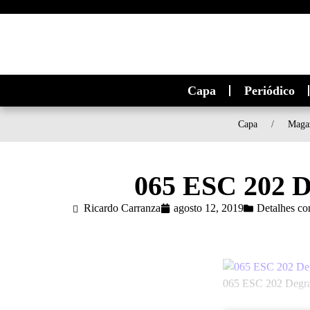
Capa
Periódico
Capa
/
Maga
065 ESC 202 De
Ricardo Carranza
agosto 12, 2019
Detalhes co
065 ESC 202 Degrau