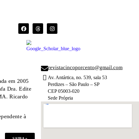
revistacincoporcento@gmail.com
Av. Antártica, no. 539, sala 53
dada em 2005
Perdizes – São Paulo – SP
afa Dra. Edite
CEP 05003-020
 MA. Ricardo
Sede Própria
ependente à
SAIBA +