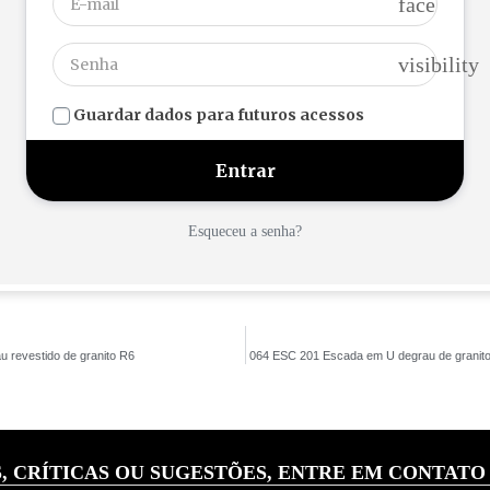
face
visibility
Guardar dados para futuros acessos
Esqueceu a senha?
 revestido de granito R6
064 ESC 201 Escada em U degrau de granito
, CRÍTICAS OU SUGESTÕES, ENTRE EM CONTATO