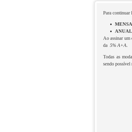
Para continuar
MENS
ANUA
Ao assinar um d
da
5% A+A
.
Todas as moda
sendo possível 