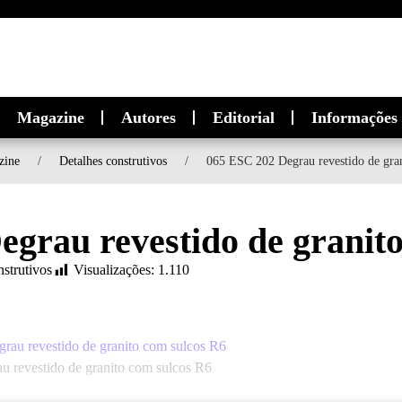
Magazine
Autores
Editorial
Informações
zine
/
Detalhes construtivos
/
065 ESC 202 Degrau revestido de gra
grau revestido de granit
nstrutivos
Visualizações:
1.110
 revestido de granito com sulcos R6