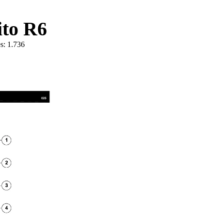
ito R6
s:
1.736