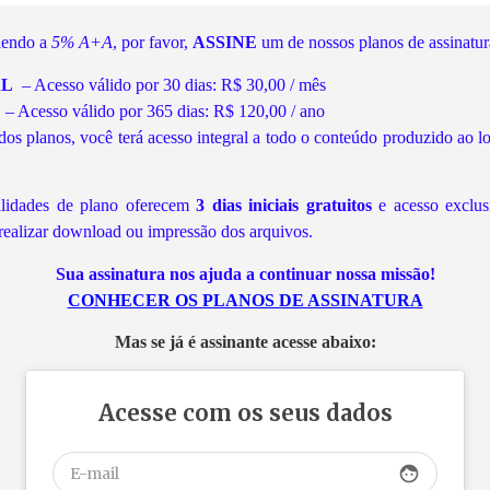
 lendo a
5% A+A
, por favor,
ASSINE
um de nossos planos de assinatura
AL
– Acesso válido por 30 dias: R$ 30,00 / mês
L
– Acesso válido por 365 dias: R$ 120,00 / ano
os planos, você terá acesso integral a todo o conteúdo produzido ao 
lidades de plano oferecem
3 dias iniciais gratuitos
e acesso exclus
realizar download ou impressão dos arquivos.
Sua assinatura nos ajuda a continuar nossa missão!
CONHECER OS PLANOS DE ASSINATURA
Mas se já é assinante acesse abaixo:
Acesse com os seus dados
face