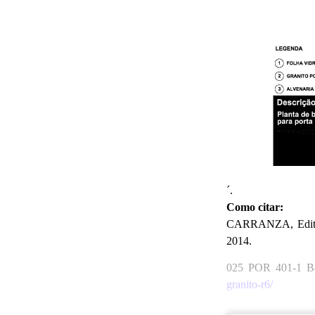
´.
Como citar:
CARRANZA, Edite G
2014.
025 POR 401-1 Bat
granito-r6/