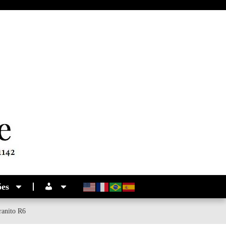
ões
ranito R6