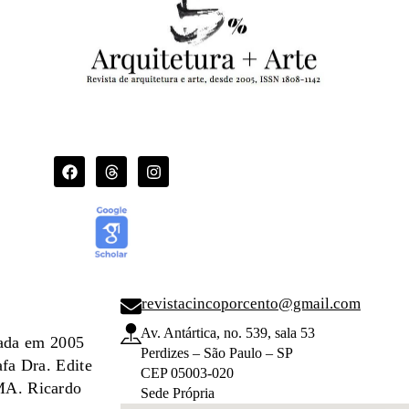
revistacincoporcento@gmail.com
Av. Antártica, no. 539, sala 53
dada em 2005
Perdizes – São Paulo – SP
afa Dra. Edite
CEP 05003-020
 MA. Ricardo
Sede Própria