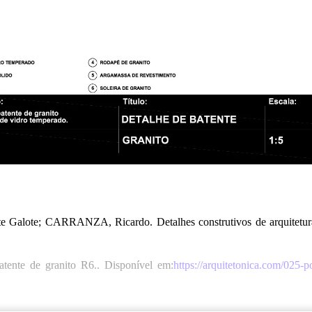
alote; CARRANZA, Ricardo. Detalhes construtivos de arquitetura
ente de granito R6.. Disponível em:
https://arquitetonica.com/025-p