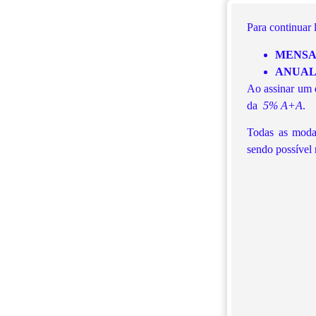
Para continuar
MENS
ANUA
Ao assinar um d
da
5% A+A
.
Todas as moda
sendo possível 