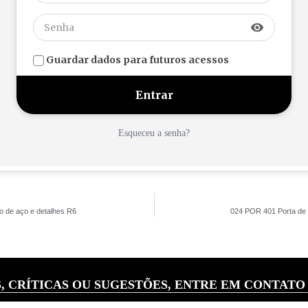
visibility
Guardar dados para futuros acessos
Esqueceu a senha?
 de aço e detalhes R6
024 POR 401 Porta de 
, CRÍTICAS OU SUGESTÕES, ENTRE EM CONTATO