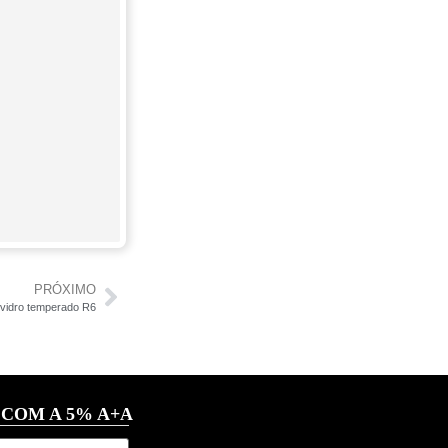
PRÓXIMO
vidro temperado R6
 COM A 5% A+A