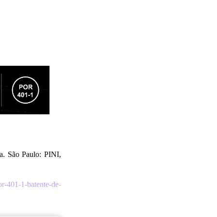
. São Paulo: PINI,
or-401-1-batente-de-