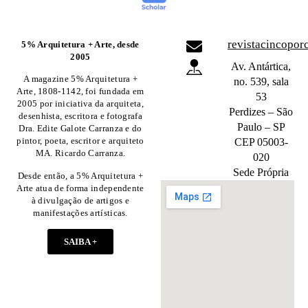
revistacincopo
5% Arquitetura + Arte, desde
2005
Av. Antártica,
A magazine 5% Arquitetura +
no. 539, sala
Arte, 1808-1142, foi fundada em
53
2005 por iniciativa da arquiteta,
Perdizes – São
desenhista, escritora e fotografa
Paulo – SP
Dra. Edite Galote Carranza e do
pintor, poeta, escritor e arquiteto
CEP 05003-
MA. Ricardo Carranza.
020
Sede Própria
Desde então, a 5% Arquitetura +
Arte atua de forma independente
à divulgação de artigos e
manifestações artísticas.
SAIBA +