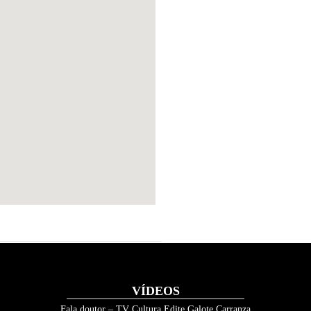
VÍDEOS
Fala doutor – TV Cultura Edite Galote Carranza