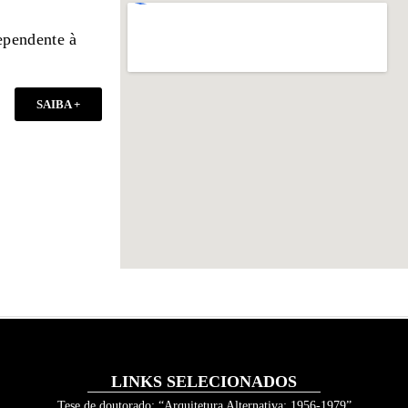
ependente à
SAIBA +
LINKS SELECIONADOS
Tese de doutorado: “Arquitetura Alternativa: 1956-1979”