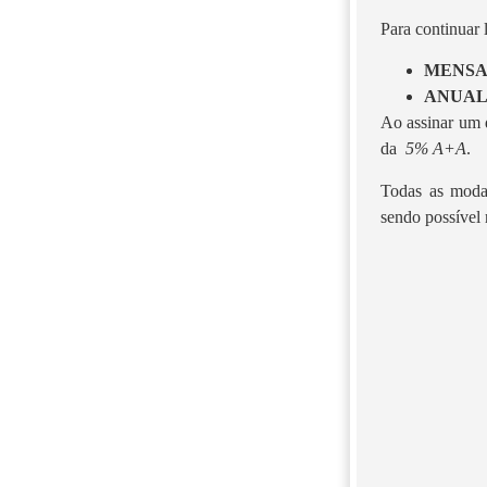
Para continuar
MENS
ANUA
Ao assinar um d
da
5% A+A
.
Todas as moda
sendo possível 