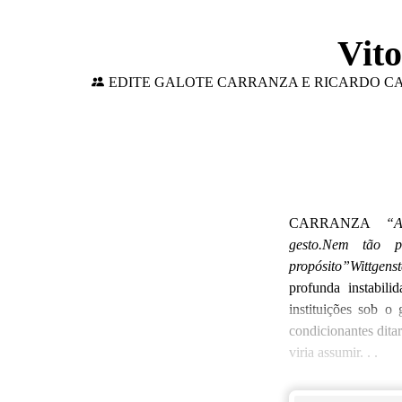
Vito
EDITE GALOTE CARRANZA E RICARDO 
EDI
R
CARRANZA
“A
gesto.
Nem tão po
propósito”
Wittgens
profunda instabili
instituições sob o 
condicionantes dita
viria assumir. . .