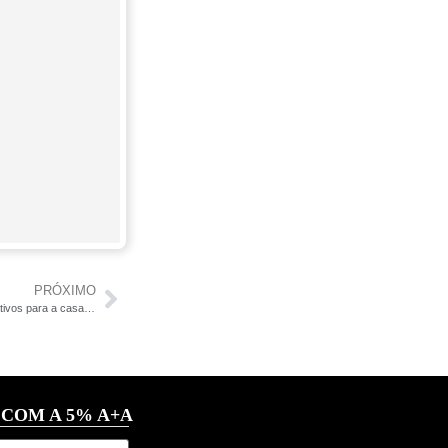
PRÓXIMO
Casa Juarez Brandão Lopes: detalhes alternativos para a casa popular
 COM A 5% A+A