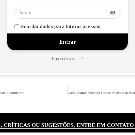
visibility
Guardar dados para futuros acessos
Esqueceu a senha?
rias e estruturas
, CRÍTICAS OU SUGESTÕES, ENTRE EM CONTATO