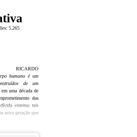
ativa
ões:
5.265
ANZA
DO
corpo humano é um
onstruídos de um
e em uma década de
omprometimento das
dívida externa; tais
uma nova geração que