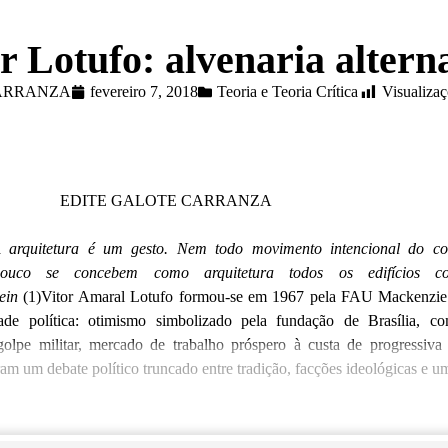
r Lotufo: alvenaria altern
CARRANZA
fevereiro 7, 2018
Teoria e Teoria Crítica
Visualizaç
TE GALOTE CARR
ICAR
 arquitetura é um gesto. Nem todo movimento intencional do 
uco se concebem como arquitetura todos os edifícios c
tein
(1)Vitor Amaral Lotufo formou-se em 1967 pela FAU Mackenzi
dade política: otimismo simbolizado pela fundação de Brasília, c
golpe militar, mercado de trabalho próspero à custa de progressiva 
ram um debate político truncado entre tradição, facções ideológicas e 