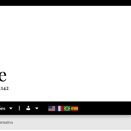
ões
ernativa