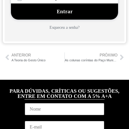
Esqueceu a senha?
ANTERIOR
PRÓXIMO
A Teoria do Gesto Único
As colunas coríntias do Paço Municipal de Santos
PARA DÚVIDAS, CRÍTICAS OU SUGESTÕES,
ENTRE EM CONTATO COM A 5% A+A
N
o
m
e
M
E
*
e
m