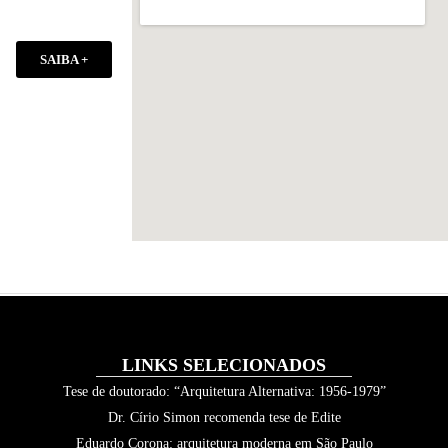
SAIBA +
LINKS SELECIONADOS
Tese de doutorado: “Arquitetura Alternativa: 1956-1979”
Dr. Círio Simon recomenda tese de Edite
Eduardo Corona: arquitetura moderna em São Paulo