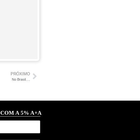
PRÓXIMO
No Brasil….
 COM A 5% A+A