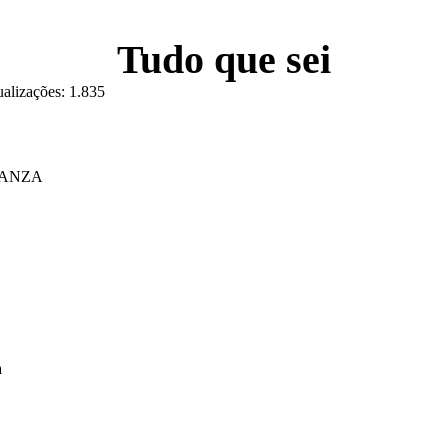
Tudo que sei
ualizações:
1.835
RANZA
a