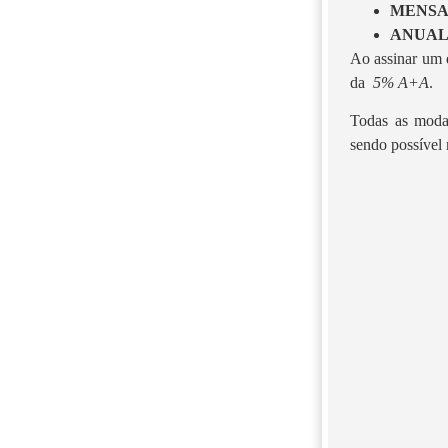
MENS
ANUA
Ao assinar um d
da
5% A+A
.
Todas as moda
sendo possível 