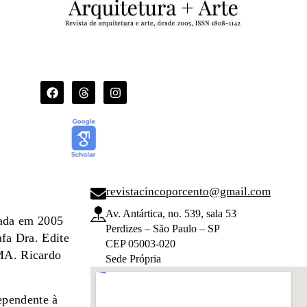
revistacincoporcento@gmail.com
Av. Antártica, no. 539, sala 53
dada em 2005
Perdizes – São Paulo – SP
afa Dra. Edite
CEP 05003-020
 MA. Ricardo
Sede Própria
ependente à