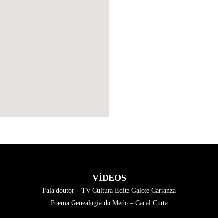
VÍDEOS
Fala doutor – TV Cultura Edite Galote Carranza
Poema Genealogia do Medo – Canal Curta