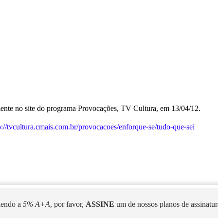
mente no site do programa Provocações, TV Cultura, em 13/04/12.
p://tvcultura.cmais.com.br/provocacoes/enforque-se/tudo-que-sei
 lendo a
5% A+A
, por favor,
ASSINE
um de nossos planos de assinatura