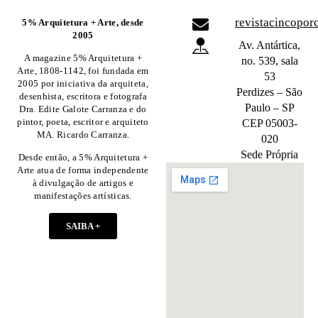
revistacincopo
5% Arquitetura + Arte, desde
2005
Av. Antártica,
A magazine 5% Arquitetura +
no. 539, sala
Arte, 1808-1142, foi fundada em
53
2005 por iniciativa da arquiteta,
Perdizes – São
desenhista, escritora e fotografa
Paulo – SP
Dra. Edite Galote Carranza e do
pintor, poeta, escritor e arquiteto
CEP 05003-
MA. Ricardo Carranza.
020
Sede Própria
Desde então, a 5% Arquitetura +
Arte atua de forma independente
à divulgação de artigos e
manifestações artísticas.
SAIBA +