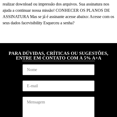
realizar download ou impressão dos arquivos. Sua assinatura nos
ajuda a continuar nossa missão! CONHECER OS PLANOS DE
ASSINATURA Mas se já é assinante acesse abaixo: Acesse com os
seus dados facevisibility Esqueceu a senha?
PARA DÚVIDAS, CRÍTICAS OU SUGESTÕES,
ENTRE EM CONTATO COM A 5% A+A
N
o
m
e
*
E
*
*
m
*
a
i
M
l
e
*
n
s
a