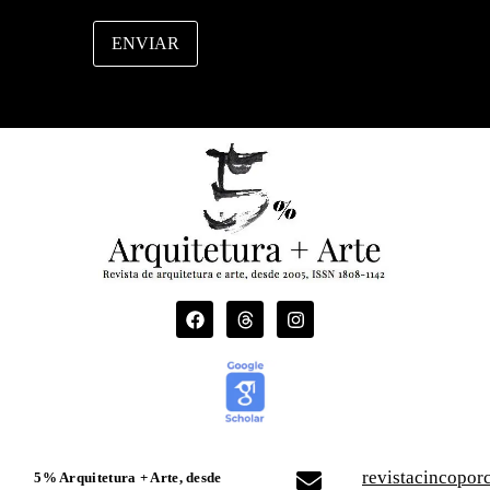
l
M
e
ENVIAR
n
s
a
g
e
m
revistacincopo
5% Arquitetura + Arte, desde