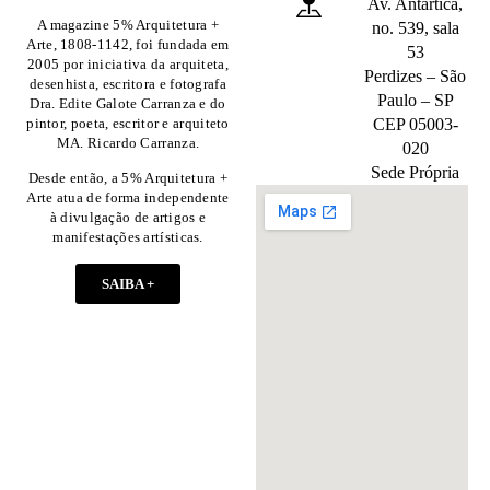
Av. Antártica,
A magazine 5% Arquitetura +
no. 539, sala
Arte, 1808-1142, foi fundada em
53
2005 por iniciativa da arquiteta,
Perdizes – São
desenhista, escritora e fotografa
Paulo – SP
Dra. Edite Galote Carranza e do
pintor, poeta, escritor e arquiteto
CEP 05003-
MA. Ricardo Carranza.
020
Sede Própria
Desde então, a 5% Arquitetura +
Arte atua de forma independente
à divulgação de artigos e
manifestações artísticas.
SAIBA +