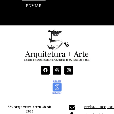
s
a
ENVIAR
g
e
m
revistacincopo
5% Arquitetura + Arte, desde
2005