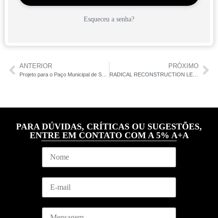
Esqueceu a senha?
ANTERIOR
PRÓXIMO
Projeto para o Paço Municipal de São Paulo
RADICAL RECONSTRUCTION LEBBEUS WOODS
PARA DÚVIDAS, CRÍTICAS OU SUGESTÕES,
ENTRE EM CONTATO COM A 5% A+A
N
o
m
e
*
E
*
M
m
e
a
n
i
s
M
l
a