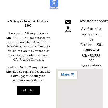
revistacincopo
5% Arquitetura + Arte, desde
2005
Av. Antártica,
A magazine 5% Arquitetura +
no. 539, sala
Arte, 1808-1142, foi fundada em
53
2005 por iniciativa da arquiteta,
Perdizes – São
desenhista, escritora e fotografa
Paulo – SP
Dra. Edite Galote Carranza e do
pintor, poeta, escritor e arquiteto
CEP 05003-
MA. Ricardo Carranza.
020
Sede Própria
Desde então, a 5% Arquitetura +
Arte atua de forma independente
à divulgação de artigos e
manifestações artísticas.
SAIBA +