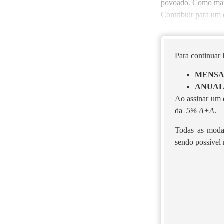
povoado. Como mant
Contribuir para um 
Para continuar
MENS
ANUA
Ao assinar um d
da
5% A+A
.
Todas as moda
sendo possível 