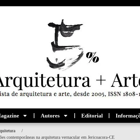
agazine
Autores
Editorial
Informaç
quitetura
/
ções contemporâneas na arquitetura vernacular em Jericoacora-CE