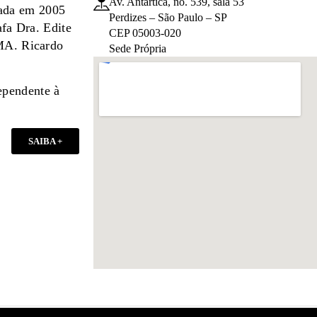
Av. Antártica, no. 539, sala 53
dada em 2005
Perdizes – São Paulo – SP
afa Dra. Edite
CEP 05003-020
 MA. Ricardo
Sede Própria
ependente à
SAIBA +