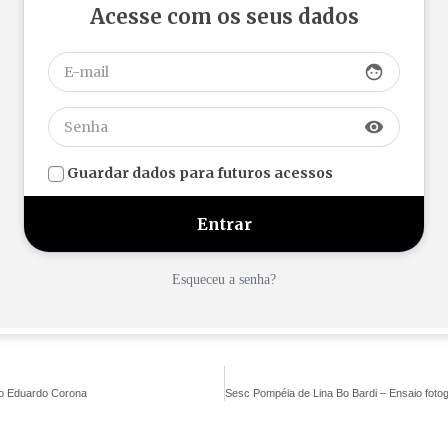
Acesse com os seus dados
face
visibility
Guardar dados para futuros acessos
Esqueceu a senha?
eto Eduardo Corona