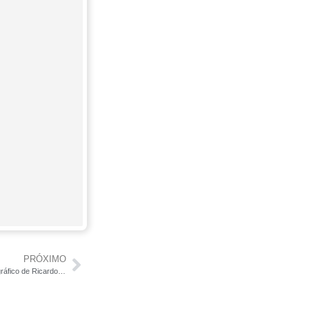
PRÓXIMO
Sesc Pompéia de Lina Bo Bardi – Ensaio fotográfico de Ricardo Carranza