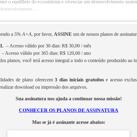
er o equilíbrio do ecossistema e vivenciar um desenvolvimento susten
desenvolvimento. . .
 lendo a
5% A+A
, por favor,
ASSINE
um de nossos planos de assinatura
AL
– Acesso válido por 30 dias: R$ 30,00 / mês
L
– Acesso válido por 365 dias: R$ 120,00 / ano
os planos, você terá acesso integral a todo o conteúdo produzido ao 
lidades de plano oferecem
3 dias iniciais gratuitos
e acesso exclus
realizar download ou impressão dos arquivos.
Sua assinatura nos ajuda a continuar nossa missão!
CONHECER OS PLANOS DE ASSINATURA
Mas se já é assinante acesse abaixo: