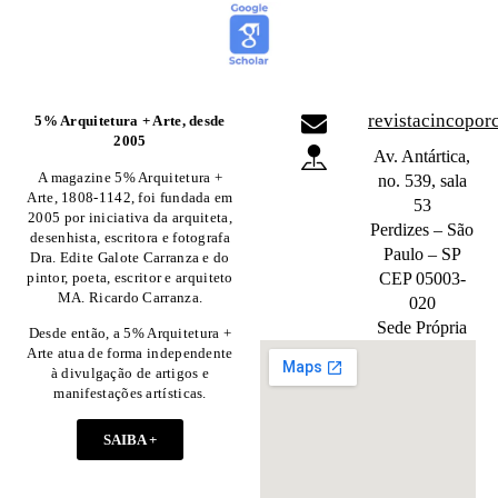
revistacincopo
5% Arquitetura + Arte, desde
2005
Av. Antártica,
A magazine 5% Arquitetura +
no. 539, sala
Arte, 1808-1142, foi fundada em
53
2005 por iniciativa da arquiteta,
Perdizes – São
desenhista, escritora e fotografa
Paulo – SP
Dra. Edite Galote Carranza e do
pintor, poeta, escritor e arquiteto
CEP 05003-
MA. Ricardo Carranza.
020
Sede Própria
Desde então, a 5% Arquitetura +
Arte atua de forma independente
à divulgação de artigos e
manifestações artísticas.
SAIBA +