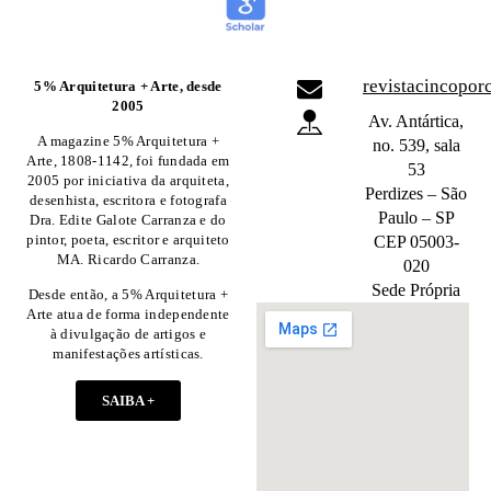
revistacincopo
5% Arquitetura + Arte, desde
2005
Av. Antártica,
A magazine 5% Arquitetura +
no. 539, sala
Arte, 1808-1142, foi fundada em
53
2005 por iniciativa da arquiteta,
Perdizes – São
desenhista, escritora e fotografa
Paulo – SP
Dra. Edite Galote Carranza e do
pintor, poeta, escritor e arquiteto
CEP 05003-
MA. Ricardo Carranza.
020
Sede Própria
Desde então, a 5% Arquitetura +
Arte atua de forma independente
à divulgação de artigos e
manifestações artísticas.
SAIBA +