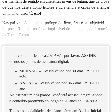
das margens de sentido em diferentes níveis de leitura, que dá prova
de que nos deseja como leitores e cuja leitura é capaz de arrancar
um íntimo juízo: ‘É
isso
!’.
Nas palavras do autor no prólogo do livro,
isso
é ‘a subjetividade
do poeta flanando no fluxo implacável do tempo, ligado à rotação
da Terra’. E com. . .
Para continuar lendo a
5% A+A
, por favor,
ASSINE
um
de nossos planos de assinatura digital:
MENSAL
– Acesso válido por 30 dias: R$ 30,00 /
mês
ANUAL
– Acesso válido por 365 dias: R$ 120,00 /
ano
Ao assinar um dos planos, você terá acesso integral a todo
o conteúdo produzido ao longo de 20 anos da
5% A+A
.
Todas as modalidades de plano oferecem
3 dias iniciais