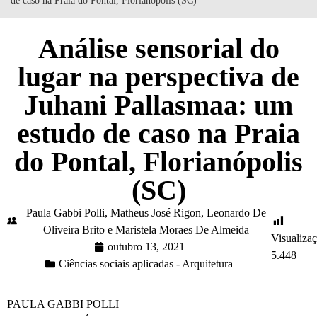
de caso na Praia do Pontal, Florianópolis (SC)
Análise sensorial do
lugar na perspectiva de
Juhani Pallasmaa: um
estudo de caso na Praia
do Pontal, Florianópolis
(SC)
Paula Gabbi Polli, Matheus José Rigon, Leonardo De
Oliveira Brito e Maristela Moraes De Almeida
Visualizaç
outubro 13, 2021
5.448
Ciências sociais aplicadas - Arquitetura
PAULA GABBI POLLI