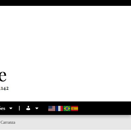
ões
 Carranza