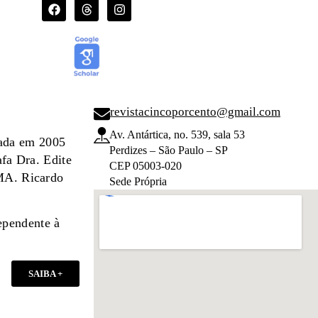
revistacincoporcento@gmail.com
Av. Antártica, no. 539, sala 53
dada em 2005
Perdizes – São Paulo – SP
afa Dra. Edite
CEP 05003-020
 MA. Ricardo
Sede Própria
ependente à
SAIBA +