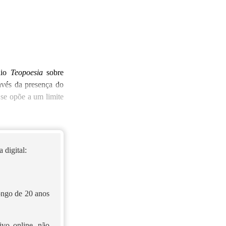
aio
Teopoesia
sobre
ravés da presença do
 se opõe a um limite
 digital:
longo de 20 anos
ivo online, não