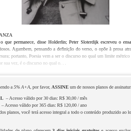
RANZA
 que permanece, disse Holderlin; Peter Sloterdijk escreveu o ens
ligiosos. Agambem, pensando a definição do verso, o opõe à prosa at
ura; portanto, Poesia vem a ser o discurso no qual um limite métrico
or sua vez, é o discurso no qual o. . .
 lendo a
5% A+A
, por favor,
ASSINE
um de nossos planos de assinatura
AL
– Acesso válido por 30 dias: R$ 30,00 / mês
L
– Acesso válido por 365 dias: R$ 120,00 / ano
os planos, você terá acesso integral a todo o conteúdo produzido ao 
lidades de plano oferecem
3 dias iniciais gratuitos
e acesso exclus