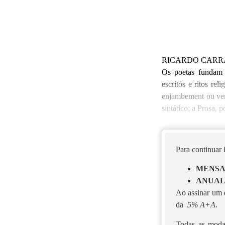
RICARDO CAR
Os poetas fundam o
escritos e ritos re
enjambement ou vers
sintático; a Prosa, p
Para continuar
MENS
ANUA
Ao assinar um d
da
5% A+A
.
Todas as moda