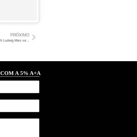
PRÓXIMO
Detalhe da cobertura da casa Edith Farnsworth Ludwig Mies van der Rohe
 COM A 5% A+A