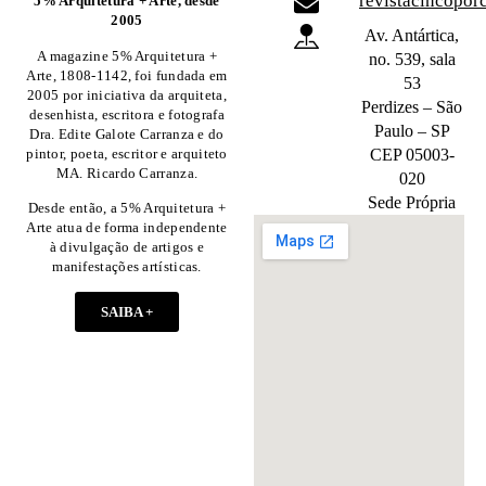
revistacincopo
5% Arquitetura + Arte, desde
2005
Av. Antártica,
A magazine 5% Arquitetura +
no. 539, sala
Arte, 1808-1142, foi fundada em
53
2005 por iniciativa da arquiteta,
Perdizes – São
desenhista, escritora e fotografa
Paulo – SP
Dra. Edite Galote Carranza e do
pintor, poeta, escritor e arquiteto
CEP 05003-
MA. Ricardo Carranza.
020
Sede Própria
Desde então, a 5% Arquitetura +
Arte atua de forma independente
à divulgação de artigos e
manifestações artísticas.
SAIBA +