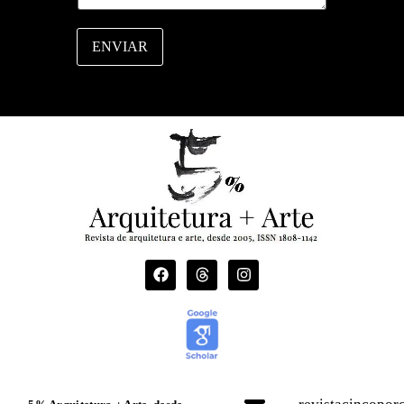
m
ENVIAR