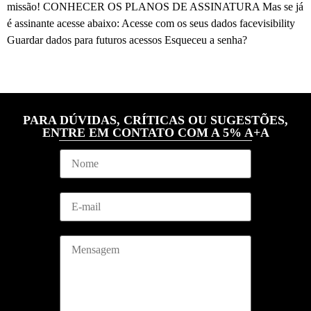
missão! CONHECER OS PLANOS DE ASSINATURA Mas se já
é assinante acesse abaixo: Acesse com os seus dados facevisibility
Guardar dados para futuros acessos Esqueceu a senha?
PARA DÚVIDAS, CRÍTICAS OU SUGESTÕES,
ENTRE EM CONTATO COM A 5% A+A
N
o
m
e
N
E
*
o
m
m
a
e
i
*
M
l
E
e
*
m
n
a
s
i
a
l
g
e