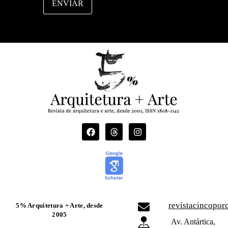
ENVIAR
m
e
revistacincopo
5% Arquitetura + Arte, desde
2005
Av. Antártica,