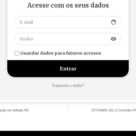
Acesse com os seus dados
face
visibility
Guardar dados para futuros acessos
Esqueceu a senha?
ação em telhado R6
073 RAMV 101-2 Corrimão 