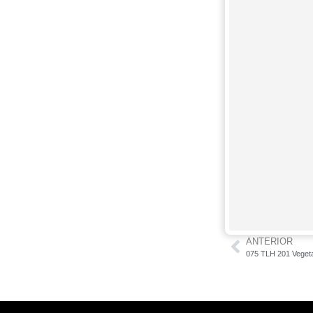
ANTERIOR
075 TLH 201 Veget