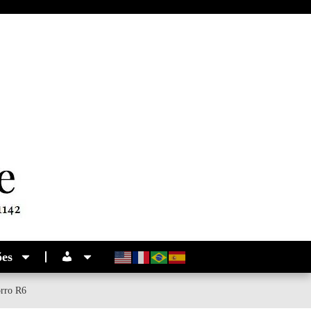
ões
rro R6